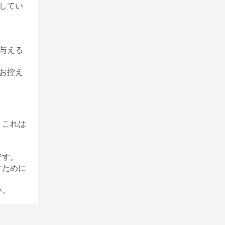
してい
与える
お控え
、これは
です。
すために
い。