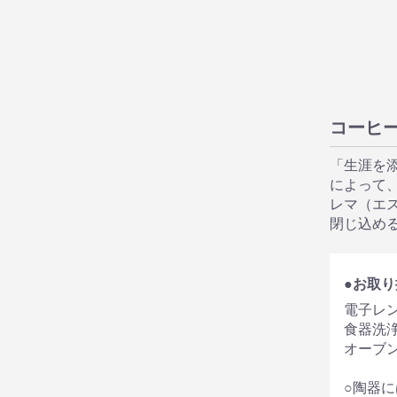
コーヒ
「生涯を
によって
レマ（エ
閉じ込め
●お取
電子レン
食器洗浄
オーブ
○陶器