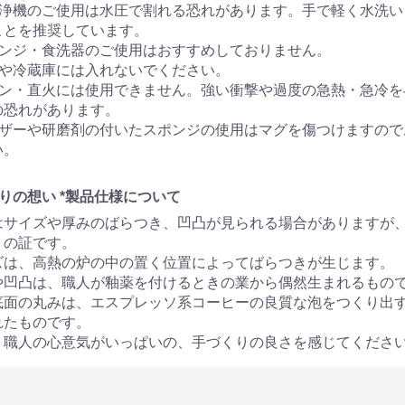
洗浄機のご使用は水圧で割れる恐れがあります。手で軽く水洗い
ことを推奨しています。
レンジ・食洗器のご使用はおすすめしておりません。
庫や冷蔵庫には入れないでください。
ブン・直火には使用できません。強い衝撃や過度の急熱・急冷を
の恐れがあります。
ンザーや研磨剤の付いたスポンジの使用はマグを傷つけますので
い。
りの想い *製品仕様について
はサイズや厚みのばらつき、凹凸が見られる場合がありますが
りの証です。
ズは、高熱の炉の中の置く位置によってばらつきが生じます。
や凹凸は、職人が釉薬を付けるときの業から偶然生まれるもの
底面の丸みは、エスプレッソ系コーヒーの良質な泡をつくり出
れたものです。
、職人の心意気がいっぱいの、手づくりの良さを感じてくださ