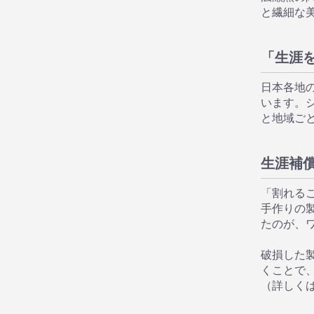
と繊細な
「生涯
日本各地
います。
と地域ご
生涯補
「割れる
手作りの
たのが、
破損した
くことで
（詳しく