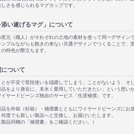
美しさを感じられるマグカップです。
を添い遂げるマグ」について
の窯元（職人）がそれぞれの土地の素材を使って同一デザイン
シンプルながらも飽きの来ない共通デザインでつくることで、
との特色が際立ちます。
償について
ことが不安で普段使いを躊躇してしまう」ことがないよう、そ
製品をより身近に、末永く愛用していただきたい」という想い
ワイヤードビーンズ独自のサービス「生涯補償」です。
製品を外箱（杉箱）・補償書とともにワイヤードビーンズにお
、何度でも新しい製品へと交換し、お届けいたします。
は製品同梱の「補償書」をご確認ください。）