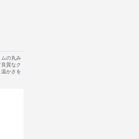
トムの丸み
て良質なク
と温かさを