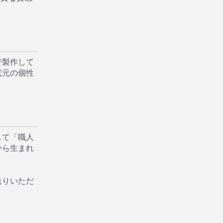
で製作して
窯元の個性
して「職人
から生まれ
送りいただ