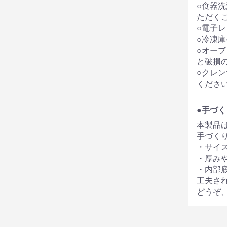
○食器
ただく
○電子
○冷凍
○オー
と破損
○クレ
くださ
●手づく
本製品
手づく
・サイ
・厚み
・内部
工夫さ
どうぞ