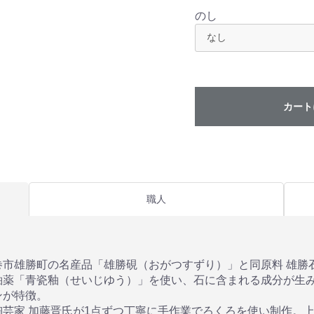
のし
カート
職人
巻市雄勝町の名産品「雄勝硯（おがつすずり）」と同原料 雄勝
釉薬「青瓷釉（せいじゆう）」を使い、石に含まれる成分が生
ンが特徴。
陶芸家 加藤晋氏が1点ずつ丁寧に手作業でろくろを使い制作。