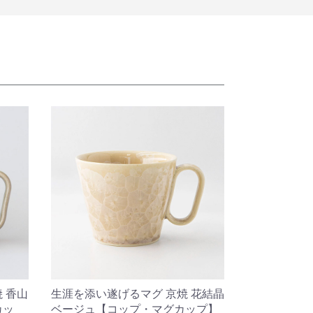
 香山
生涯を添い遂げるマグ 京焼 花結晶
カッ
ベージュ【コップ・マグカップ】