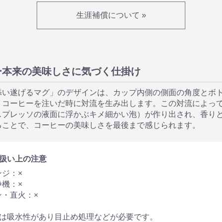
生涯補償について »
ー本来の美味しさに気づく仕掛け
添い遂げるマグ」のデザインは、カップ内側の側面の角度とボ
、コーヒーを注いだ時に対流を生み出します。この対流によっ
スプレッソの液面に浮かぶキメ細かい泡）が作り出され、香り
ることで、コーヒーの美味しさを最後まで感じられます。
り扱い上の注意
ジ：×
機：×
ン・直火：×
には吸水性があり目止め処理などが必要です。