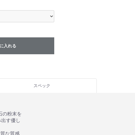
に入れる
スペック
石の粉末を
み出す優し
上質な質感