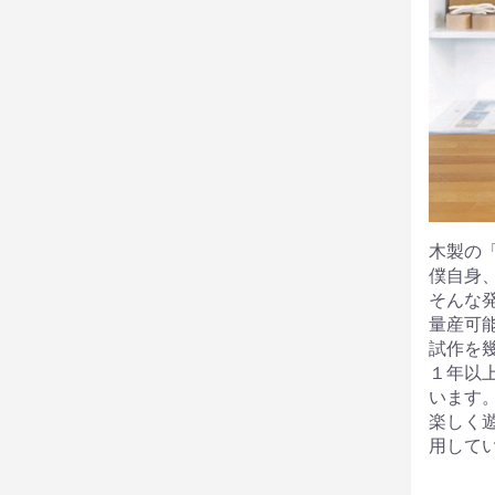
木製の
僕自身
そんな
量産可
試作を
１年以
います
楽しく
用して