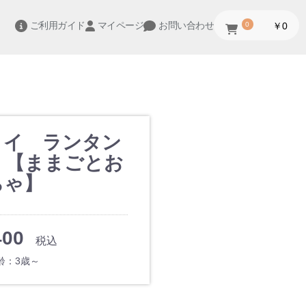
ご利用ガイド
マイページ
お問い合わせ
0
￥0
トイ ランタン
 【ままごとお
ちゃ】
400
税込
齢：3歳～