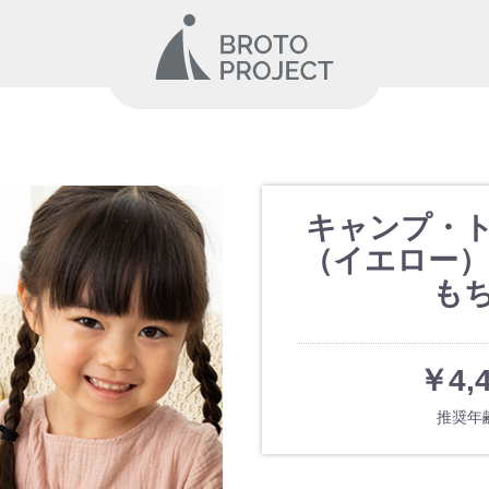
キャンプ・
（イエロー）
も
￥4,
推奨年